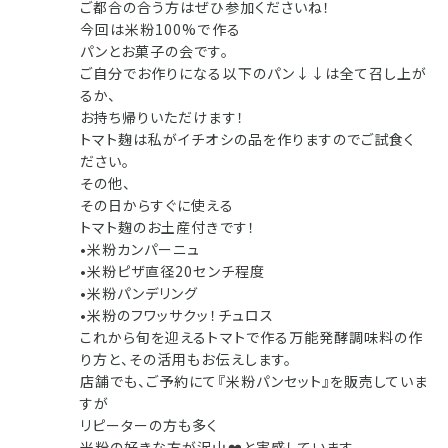
ご都合の合う方はぜひ参加くださいね！
今回は米粉100%で作る
パンとお菓子の会です。
ご自分でお作りになる以下のパン↓↓は全て召し上が
るか、
お持ち帰りいただけます！
トマト麹は私がイチオシの品を作りますのでご試食く
ださい。
その他、
その日からすぐに使える
トマト麹のお土産付きです！
•米粉カンパーニュ
•米粉ピザ直径20センチ程度
•米粉パンデリング
•米粉のフワッサクッ！チュロス
これから旬を迎えるトマトで作る万能発酵調味料の作
り方と、その活用もお伝えします。
店舗でも、ご予約にて『米粉パンセット』を販売していま
すが
リピーターの方も多く
米粉の好きな方が沢山❤️と実感しています。