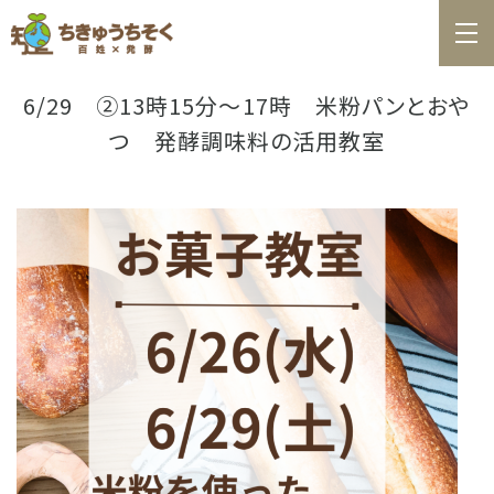
ホーム
百姓日記
6/29 ②13時15分〜17時 米粉パンとおや
つ 発酵調味料の活用教室
レシピ
お知らせ
お問合せ
料理教室カレンダー
商品の購入