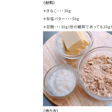
（材料）
＊きなこ・・・30g
＊有塩バター・・・50g
＊甘麹・・・30g(他の糖類であっても3
（作り方）