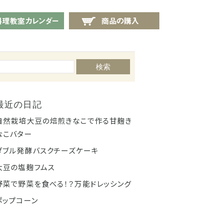
せ
料理教室カレンダー
商品の購入
検索
最近の日記
自然栽培大豆の焙煎きなこで作る甘麹き
なこバター
ダブル発酵バスクチーズケーキ
大豆の塩麹フムス
野菜で野菜を食べる！？万能ドレッシング
ポップコーン