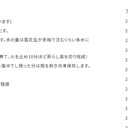
います)
とす。
す。水の量は落花生が余裕で沈むくらい多めに
煮て、火を止め10分ほど蒸らし湯を切り完成！
。塩ゆでし残った分は殻を剥き冷凍保存します。
g程度