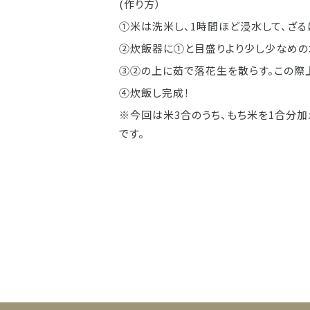
(作り方）
①米は洗米し、1時間ほど浸水して、ざる
②炊飯器に①と目盛りより少し少なめの
③②の上に茹で落花生を散らす。この際
④炊飯し完成！
※今回は米3合のうち、もち米を1合分加
です。