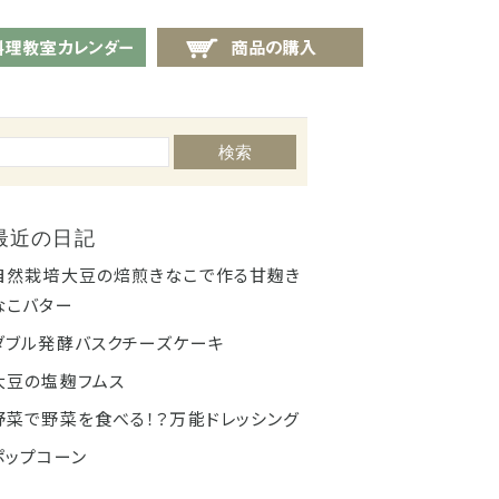
せ
料理教室カレンダー
商品の購入
検索
最近の日記
自然栽培大豆の焙煎きなこで作る甘麹き
なこバター
ダブル発酵バスクチーズケーキ
大豆の塩麹フムス
野菜で野菜を食べる！？万能ドレッシング
ポップコーン