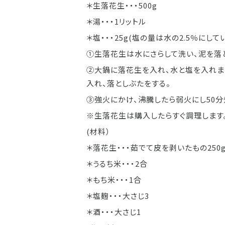
＊生落花生・・・500g
＊湯・・・1リットル
＊塩・・・25g(塩の量は水の2.5％にして
①生落花生は水にさらして洗い、泥を落
②大鍋に落花生を入れ、水と塩を入れま
入れ、落としぶたをする。
③強火にかけ、沸騰したら弱火にし50分
※生落花生は購入したらすぐ調理します
(材料）
＊落花生・・・茹でて皮を剥いたもの250
＊うるち米・・・2合
＊もち米・・・1合
＊塩麹・・・大さじ3
＊酒・・・大さじ1