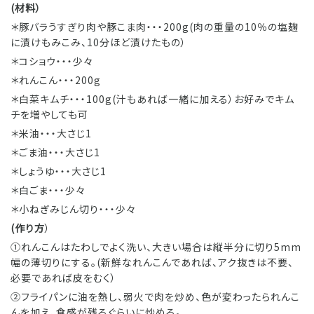
(材料）
＊豚バラうすぎり肉や豚こま肉・・・200g(肉の重量の10％の塩麹
に漬けもみこみ、10分ほど漬けたもの）
＊コショウ・・・少々
＊れんこん・・・200g
＊白菜キムチ・・・100g(汁もあれば一緒に加える）お好みでキム
チを増やしても可
＊米油・・・大さじ1
＊ごま油・・・大さじ1
＊しょうゆ・・・大さじ1
＊白ごま・・・少々
＊小ねぎみじん切り・・・少々
(作り方
）
①れんこんはたわしでよく洗い、大きい場合は縦半分に切り5mm
幅の薄切りにする。(新鮮なれんこんであれば、アク抜きは不要、
必要であれば皮をむく）
②フライパンに油を熱し、弱火で肉を炒め、色が変わったられんこ
んを加え、食感が残るぐらいに炒める。