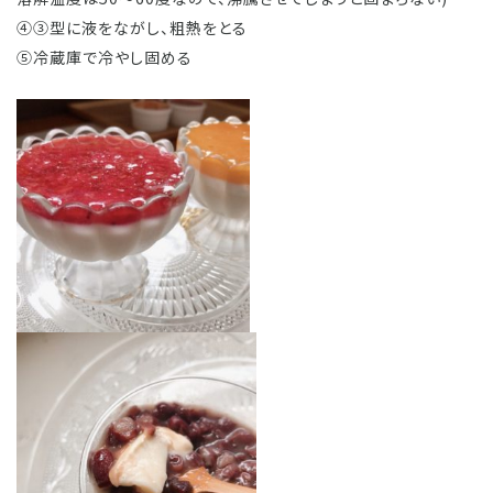
④③型に液をながし、粗熱をとる
⑤冷蔵庫で冷やし固める