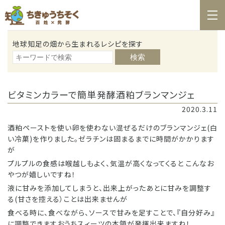
ホーム
地球知足の畑から生まれるレシピを探す
百姓日記
検索
レシピ
お知らせ
ビタミンカラーで簡単発酵酒粕ブランマンジェ
2020.3.11
お問合せ
酒粕ペースト
を使い卵を使わない混ぜるだけのブランマンジェ(白
料理教室カレンダー
い冷菓)を作りました。ゼラチンは固まるまでに時間がかかります
が
商品の購入
プルプルの食感は喉越しもよく、気温が高くなってくると こんなお
やつが嬉しいですね！
液に甘みを添加してしまうと、出来上がったあとに甘みを調整す
る(甘さを控える）ことは出来ませんが
食べる時に、食べながら、ソースで甘みを足すことで、『自分好み』
に調整できますおうちスィーツの本領が発揮出来ますね！