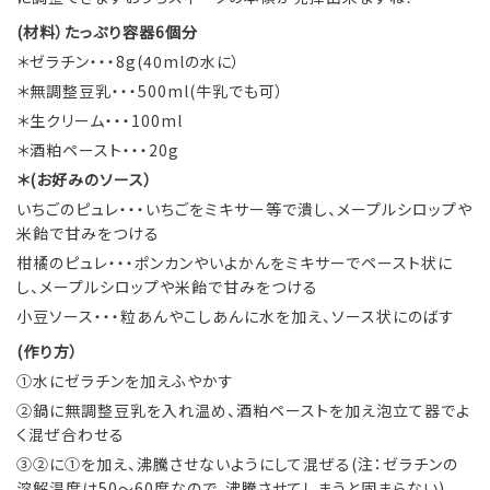
(材料）たっぷり容器6個分
＊ゼラチン・・・8g(40mlの水に）
＊無調整豆乳・・・500ml(牛乳でも可）
＊生クリーム・・・100ml
＊
酒粕ペースト
・・・20g
＊(お好みのソース）
いちごのピュレ・・・いちごをミキサー等で潰し、メープルシロップや
米飴で甘みをつける
柑橘のピュレ・・・ポンカンやいよかんをミキサーでペースト状に
し、メープルシロップや米飴で甘みをつける
小豆ソース・・・粒あんやこしあんに水を加え、ソース状にのばす
(作り方）
①水にゼラチンを加えふやかす
②鍋に無調整豆乳を入れ温め、酒粕ペーストを加え泡立て器でよ
く混ぜ合わせる
③②に①を加え、沸騰させないようにして混ぜる(注：ゼラチンの
溶解温度は50〜60度なので、沸騰させてしまうと固まらない)