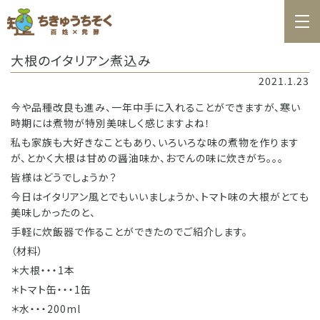
ホーム
大根のイタリアン煮込み
百姓日記
2021.1.23
レシピ
今や品種改良も進み、一年中手に入れることができますが、寒い
時期には煮物が特別美味しく感じますよね！
お知らせ
私も家族も大好きなこともあり、いろいろな味の煮物を作ります
が、とかく大根は甘めの醤油味か、おでんの味に炊きがち。。。
お問合せ
皆様はどうでしょうか？
料理教室カレンダー
今日はイタリアン風とでもいいましょうか、トマト味の大根がとても
美味しかったのと、
商品の購入
手軽に炊飯器で作ることができたのでご紹介します。
（材料）
＊大根・・・1本
＊トマト缶・・・1缶
＊水・・・200ml