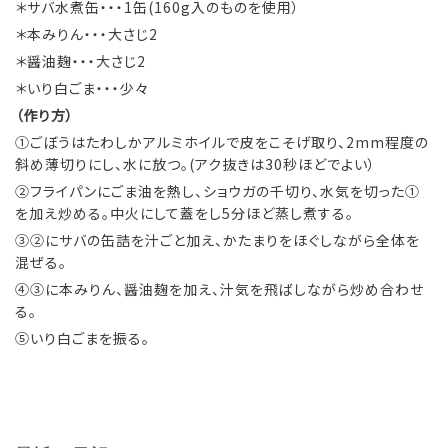
＊サバ水煮缶・・・1缶(160g入のものを使用）
＊本みりん・・・大さじ2
＊醤油麹・・・大さじ2
＊いり白ごま・・・少々
（作り方）
①ごぼうはたわしかアルミホイルで皮をこそげ取り、2mm程度の
斜め薄切りにし、水に放つ。(アク抜きは30秒ほどでよい）
②フライパンにごま油を熱し、ショウガの千切り、水気を切った①
を加え炒める。中火にして蓋をし5分ほど蒸し煮する。
③②にサバの缶詰を汁ごと加え、かたまりをほぐしながら全体を
混ぜる。
④③に本みりん、醤油麹を加え、汁気を飛ばしながら炒め合わせ
る。
⑤いり白ごまを振る。