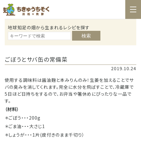
ホーム
地球知足の畑から生まれるレシピを探す
百姓日記
検索
レシピ
お知らせ
ごぼうとサバ缶の常備菜
2019.10.24
お問合せ
使用する調味料は醤油麹と本みりんのみ！生姜を加えることでサ
料理教室カレンダー
バの臭みを消してくれます。完全に水分を飛ばすことで、冷蔵庫で
5日ほど日持ちをするので、お弁当や箸休めにぴったりな一品で
商品の購入
す。
（材料）
＊ごぼう・・・200g
＊ごま油・・・大さじ1
＊しょうが・・・1片(皮付きのまま千切り）