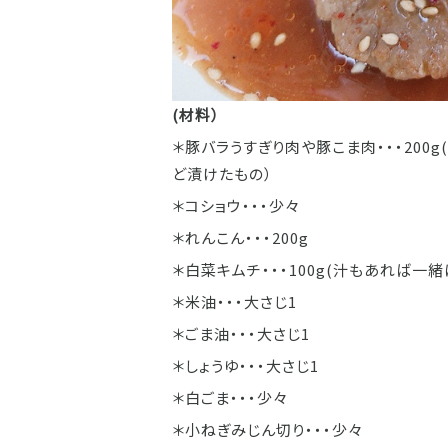
(材料）
＊豚バラうすぎり肉や豚こま肉・・・200
ど漬けたもの）
＊コショウ・・・少々
＊れんこん・・・200g
＊白菜キムチ・・・100g(汁もあれば一
＊米油・・・大さじ1
＊ごま油・・・大さじ1
＊しょうゆ・・・大さじ1
＊白ごま・・・少々
＊小ねぎみじん切り・・・少々