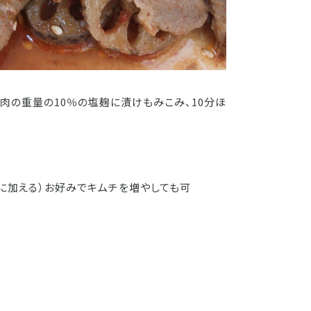
g(肉の重量の10％の塩麹に漬けもみこみ、10分ほ
緒に加える）お好みでキムチを増やしても可