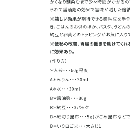
かくなり馴染むまで少々時間がかかるの
られて醤油麹の効果で旨味が増した麹納
※
嬉しい効果
が期待できる麹納豆を手作
き、ごはんのお供のほか、パスタ、うどん
納豆と卵黄とのトッピングがお気に入り
※
便秘の改善、胃腸の働きを助けてくれ
に効果あり。
(作り方）
＊人参・・・60g程度
A＊みりん・・・30ml
A＊水・・・30ml
B＊醤油麹・・・80g
B＊納豆・・・3パック
B＊細切り昆布・・・5g(がごめ昆布など
B＊いり白ごま・・・大さじ1