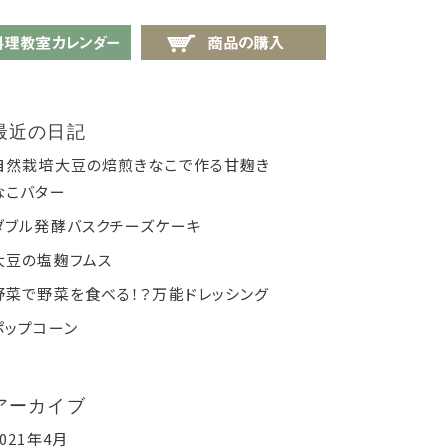
せ
料理教室カレンダー
商品の購入
最近の日記
自然栽培大豆の焙煎きなこで作る甘麹き
なこバター
ダブル発酵バスクチーズケーキ
大豆の塩麹フムス
野菜で野菜を食べる！？万能ドレッシング
ポップコーン
アーカイブ
2021年4月