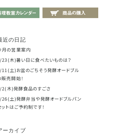
せ
料理教室カレンダー
商品の購入
最近の日記
今月の営業案内
7/23(木)暑い日に食べたいものは？
7/11(土)お盆のごちそう発酵オードブル
の販売開始！
7/2(木)発酵食品のすごさ
6/26(土)発酵弁当や発酵オードブルパン
セットはご予約制です！
アーカイブ