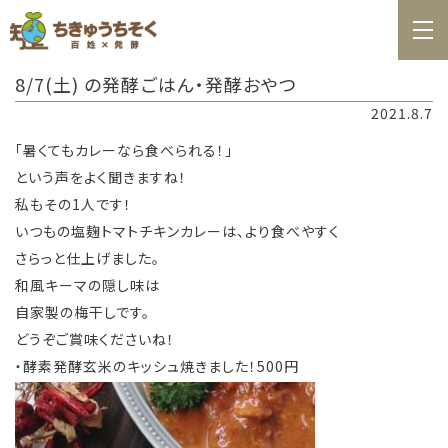
ホーム
8/7(土) の発酵ごはん・発酵おやつ
百姓日記
2021.8.7
レシピ
「暑くてもカレーなら食べられる！」
という声をよく聞きますね！
お知らせ
私もその1人です！
お問合せ
いつもの塩麹トマトチキンカレーは、より食べやすく
さらっと仕上げました。
料理教室カレンダー
和風キーマの隠し味は
自家製の梅干しです。
商品の購入
どうぞご賞味くださいね！
・酵素発酵玄米のキッシュ焼きました！500円