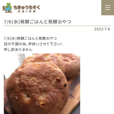
ホーム
7/6(水)発酵ごはんと発酵おやつ
百姓日記
2022.7.6
レシピ
7/6(水)発酵ごはんと発酵おやつ
目の不調の為、早終いさせて下さい！
お知らせ
申し訳ありません
お問合せ
料理教室カレンダー
商品の購入