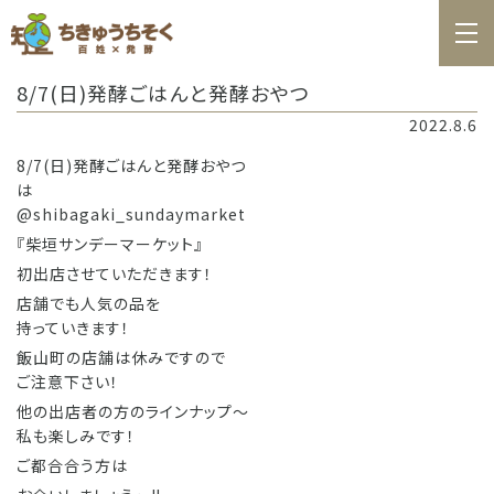
ホーム
8/7(日)発酵ごはんと発酵おやつ
百姓日記
2022.8.6
レシピ
8/7(日)発酵ごはんと発酵おやつ
は
お知らせ
@shibagaki_sundaymarket
『柴垣サンデーマーケット』
お問合せ
初出店させていただきます！
料理教室カレンダー
店舗でも人気の品を
持っていきます！
商品の購入
飯山町の店舗は休みですので
ご注意下さい！
他の出店者の方のラインナップ〜
私も楽しみです！
ご都合合う方は