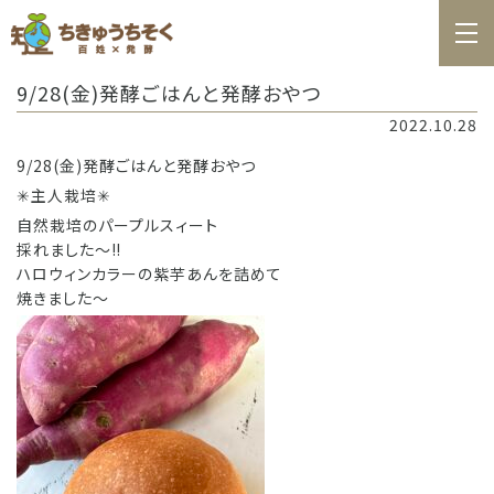
ホーム
9/28(金)発酵ごはんと発酵おやつ
百姓日記
2022.10.28
レシピ
9/28(金)発酵ごはんと発酵おやつ
✳︎主人栽培✳︎
お知らせ
自然栽培のパープルスィート
お問合せ
採れました〜‼️
ハロウィンカラーの紫芋あんを詰めて
料理教室カレンダー
焼きました〜
商品の購入