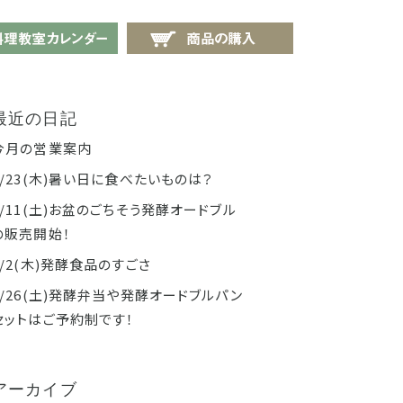
せ
料理教室カレンダー
商品の購入
最近の日記
今月の営業案内
7/23(木)暑い日に食べたいものは？
7/11(土)お盆のごちそう発酵オードブル
の販売開始！
7/2(木)発酵食品のすごさ
6/26(土)発酵弁当や発酵オードブルパン
セットはご予約制です！
アーカイブ