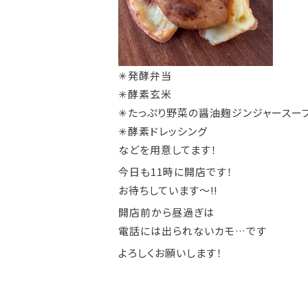
✳︎発酵弁当
✳︎酵素玄米
✳︎たっぷり野菜の醤油麹ジンジャースー
✳︎酵素ドレッシング
などを用意してます！
今日も11時に開店です！
お待ちしています〜‼️
開店前から昼過ぎは
電話には出られないカモ…です
よろしくお願いします！