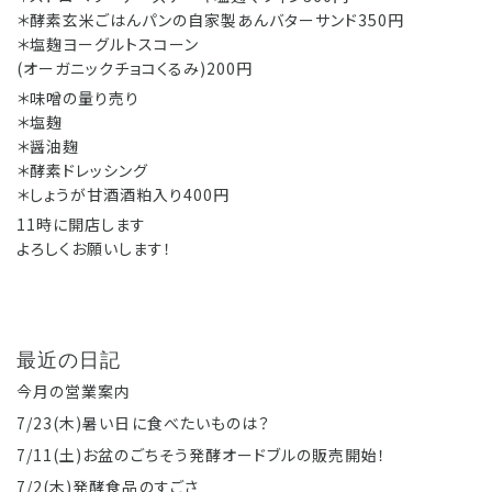
＊酵素玄米ごはんパンの自家製あんバターサンド350円
＊塩麹ヨーグルトスコーン
(オーガニックチョコくるみ)200円
＊味噌の量り売り
＊塩麹
＊醤油麹
＊酵素ドレッシング
＊しょうが甘酒酒粕入り400円
11時に開店します
よろしくお願いします！
最近の日記
今月の営業案内
7/23(木)暑い日に食べたいものは？
7/11(土)お盆のごちそう発酵オードブルの販売開始！
7/2(木)発酵食品のすごさ