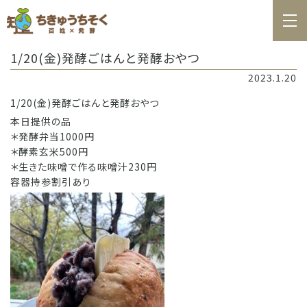
ホーム
1/20(金)発酵ごはんと発酵おやつ
百姓日記
2023.1.20
レシピ
1/20(金)発酵ごはんと発酵おやつ
本日提供の品
お知らせ
＊発酵弁当1000円
＊酵素玄米500円
お問合せ
＊生きた味噌で作る味噌汁230円
容器持参割引あり
料理教室カレンダー
商品の購入