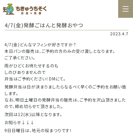
ホーム
4/7(金)発酵ごはんと発酵おやつ
百姓日記
2023.4.7
レシピ
4/7(金)どんなマフィンが好きですか？
本日パンの販売は、ご予約の方のみの受け渡しとなります。
お知らせ
ご了承ください。
雨がひどくお待たせするのも
お問合せ
しのびありませんので
弁当はご予約ください！DMにて。
料理教室カレンダー
発酵弁当は日が決まりましたらなるべく早くのご予約をお願い致
商品の購入
します。
なお、明日土曜日の発酵弁当の販売は、ご予約を沢山頂きました
ので、締め切らせて頂きました。
次回は12(水)以降となります。
お知らせ↓↓↓
9日日曜日は、地元の桜まつりです！