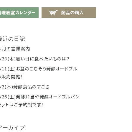
せ
料理教室カレンダー
商品の購入
最近の日記
今月の営業案内
7/23(木)暑い日に食べたいものは？
7/11(土)お盆のごちそう発酵オードブル
の販売開始！
7/2(木)発酵食品のすごさ
6/26(土)発酵弁当や発酵オードブルパン
セットはご予約制です！
アーカイブ