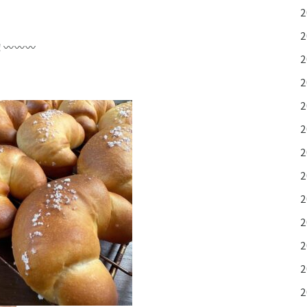
️〰️〰️