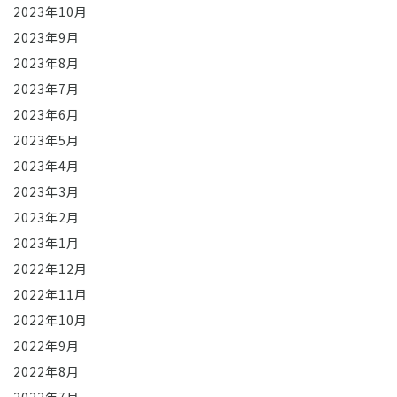
2023年10月
2023年9月
2023年8月
2023年7月
2023年6月
2023年5月
2023年4月
2023年3月
2023年2月
2023年1月
2022年12月
2022年11月
2022年10月
2022年9月
2022年8月