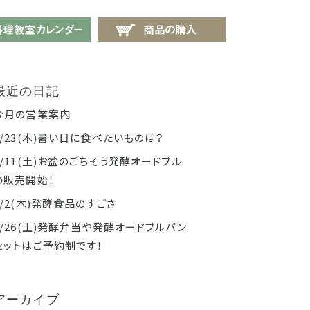
せ
料理教室カレンダー
商品の購入
最近の日記
今月の営業案内
7/23(木)暑い日に食べたいものは？
7/11(土)お盆のごちそう発酵オードブル
の販売開始！
7/2(木)発酵食品のすごさ
6/26(土)発酵弁当や発酵オードブルパン
セットはご予約制です！
アーカイブ