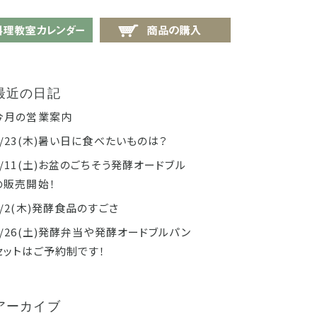
せ
料理教室カレンダー
商品の購入
最近の日記
今月の営業案内
7/23(木)暑い日に食べたいものは？
7/11(土)お盆のごちそう発酵オードブル
の販売開始！
7/2(木)発酵食品のすごさ
6/26(土)発酵弁当や発酵オードブルパン
セットはご予約制です！
アーカイブ