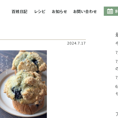
百姓日記
レシピ
お知らせ
お問合
つ
2024.7.17