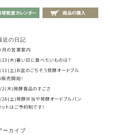
せ
料理教室カレンダー
商品の購入
最近の日記
今月の営業案内
7/23(木)暑い日に食べたいものは？
7/11(土)お盆のごちそう発酵オードブル
の販売開始！
7/2(木)発酵食品のすごさ
6/26(土)発酵弁当や発酵オードブルパン
セットはご予約制です！
アーカイブ