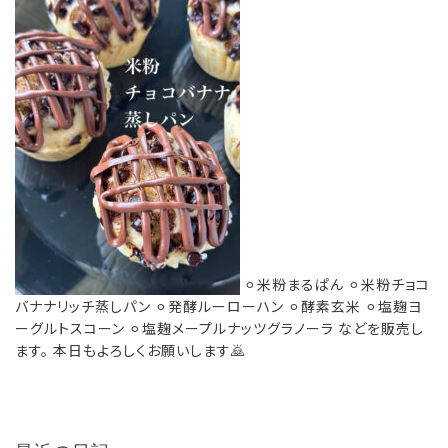
⚪︎米粉まるぱん ⚪︎米粉チョコ
バナナリッチ蒸しパン ⚪︎発酵ルーローハン ⚪︎酵素玄米 ⚪︎塩麹ヨ
ーグルトスコーン ⚪︎塩麹メープルナッツグラノーラ などを販売し
ます。 本日もよろしくお願いします🙇