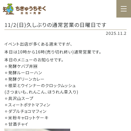
ホーム
11/2(日)久しぶりの通常営業の日曜日です
百姓日記
2025.11.2
レシピ
イベント出店が多くある週末ですが、
本日は10時から16時(売り切れ終い)通常営業です。
お知らせ
本日のメニューのお知らせです。
お問合せ
⚪︎発酵ケバブ丼🆕
⚪︎発酵ルーローハン
料理教室カレンダー
⚪︎発酵グリーンカレー
⚪︎根菜とウインナーのクロックムッシュ
商品の購入
(さつまいも、れんこん、ほうれん草入り)
⚪︎具沢山スープ
⚪︎スィートポテトマフィン
⚪︎ダブルチョコマフィン
⚪︎米粉キャロットケーキ
⚪︎甘酒チャイ