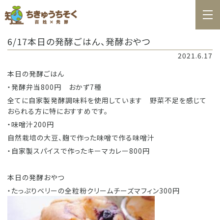
ホーム
6/17本日の発酵ごはん、発酵おやつ
百姓日記
2021.6.17
レシピ
本日の発酵ごはん
・発酵弁当800円 おかず7種
お知らせ
全てに自家製発酵調味料を使用しています 野菜不足を感じて
お問合せ
おられる方に特におすすめです。
・味噌汁200円
料理教室カレンダー
自然栽培の大豆、麹で作った味噌で作る味噌汁
・自家製スパイスで作ったキーマカレー800円
商品の購入
本日の発酵おやつ
・たっぷりベリーの全粒粉クリームチーズマフィン300円