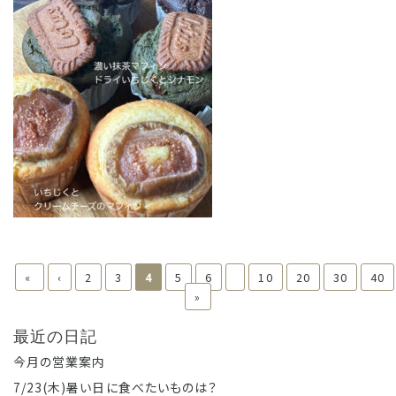
«
‹
2
3
4
5
6
10
20
30
40
»
最近の日記
今月の営業案内
7/23(木)暑い日に食べたいものは？