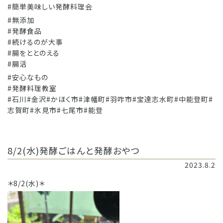
#簡単美味しい発酵料理会
#無添加
#発酵食品
#続けるのが大事
#腸をととのえる
#腸活
#安心なもの
#発酵料理教室
#石川#金沢#かほく市#津幡町#羽咋市#宝達志水町#中能登町#
志賀町#氷見市#七尾市#能登
8/2(水)発酵ごはんと発酵おやつ
2023.8.2
＊8/2(水)＊